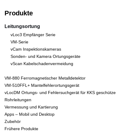
Produkte
Leitungsortung
vLoc3 Empfänger Serie
VM-Serie
vCam Inspektionskameras
Sonden- und Kamera Ortungsgeräte
vScan Kabelschadenvermeidung
VM-880 Ferromagnetischer Metalldetektor
VM-510FFL+ Mantelfehlerortungsgerät
vLocDM Ortungs- und Fehlersuchgerät für KKS geschütze
Rohrleitungen
Vermessung und Kartierung
Apps – Mobil und Desktop
Zubehör
Frühere Produkte