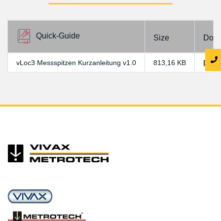
Quick-Guide
Size
Dow
vLoc3 Messspitzen Kurzanleitung v1.0
813,16 KB
Down