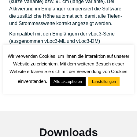
(kurze Variante) bzw. 91 cm (lange Variante). Bei
Aktivierung im Empfänger kompensiert die Software
die zusätzliche Höhe automatisch, damit alle Tiefen-
und Strommesswerte korrekt angezeigt werden.
Kompatibel mit den Empfängern der vLoc3-Serie
(ausgenommen vLoc3-ML und vLoc3-DM)
Hergestellt aus nichtleitfähigem Glasfasermaterial
Wir verwenden Cookies, um Ihnen die Interaktion auf unserer
Sichere Befestigung mit Klemme und Rändelschraube
Website zu erleichtern. Mit dem weiteren Besuch dieser
Website erklären Sie sich mit der Verwendung von Cookies
Die Verlängerung rastet ein, um eine gleichbleibende Höhe
zu gewährleisten
einverstanden.
Alle akzeptieren
Einstellungen
Downloads