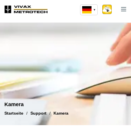
Zum
Inhalt
springen
Kamera
Startseite
/
Support
/
Kamera