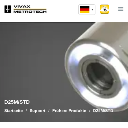
Zum
Inhalt
springen
D25M/STD
Startseite
/
Support
/
Frühere Produkte
/
D25M/STD