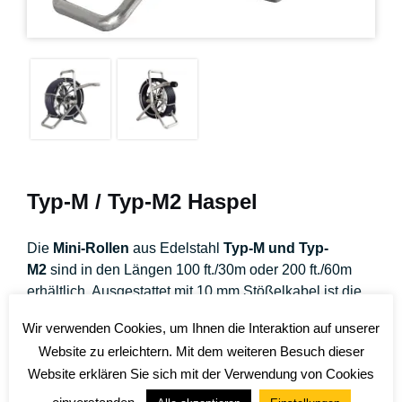
Typ-M / Typ-M2 Haspel
Die
Mini-Rollen
aus Edelstahl
Typ-M und Typ-
M2
sind in den Längen 100 ft./30m oder 200 ft./60m
erhältlich. Ausgestattet mit 10 mm Stößelkabel ist die
kleinere, leichtere Konstruktion ideal für kurze
Wir verwenden Cookies, um Ihnen die Interaktion auf unserer
Strecken und schwer zugängliche Stellen.
Website zu erleichtern. Mit dem weiteren Besuch dieser
Website erklären Sie sich mit der Verwendung von Cookies
Ersetzt durch:
Typ-MX Haspel