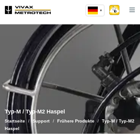
Zum
Inhalt
springen
Typ-M / Typ-M2 Haspel
Startseite
/
Support
/
Frühere Produkte
/
Typ-M / Typ-M2
Haspel