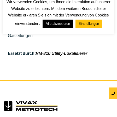
Die niedrigere Tonfrequenz verhindert, dass das
Wir verwenden Cookies, um Ihnen die Interaktion auf unserer
Signal auf benachbarte Leitungen überspringt. 9,8 kHz
Website zu erleichtern. Mit dem weiteren Besuch dieser
Hochleistungssender.
Website erklären Sie sich mit der Verwendung von Cookies
Isoliert einzelne Leitungen in einem überlasteten
einverstanden.
Alle akzeptieren
Einstellungen
Bereich. Ideal für die Ortung von Strom- und
Gasleitungen
Ersetzt durch:
VM-810 Utility-Lokalisierer