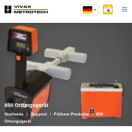
Zum
Inhalt
springen
850 Ortungsgerät
Startseite
/
Support
/
Frühere Produkte
/
850
Ortungsgerät