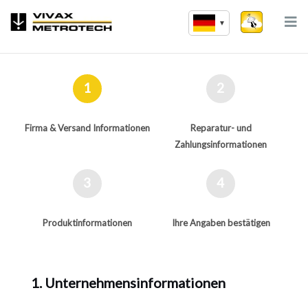
Zum
Inhalt
springen
1
2
Firma & Versand
Informationen
Reparatur- und
Zahlungsinformationen
3
4
Produktinformationen
Ihre Angaben bestätigen
1. Unternehmensinformationen