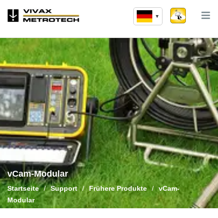
Zum
Inhalt
springen
vCam-Modular
Startseite
/
Support
/
Frühere Produkte
/
vCam-
Modular