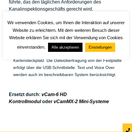
führte, das den täglichen Anforderungen des
Kanalinspektionsgeschäfts gerecht wird.
Das System ist als zwei Optionen erhältlich:
Wir verwenden Cookies, um Ihnen die Interaktion auf unserer
Anzeige-System (Update auf Aufzeichnung zu einem
Website zu erleichtern. Mit dem weiteren Besuch dieser
späteren Zeitpunkt möglich)
Website erklären Sie sich mit der Verwendung von Cookies
Anzeige- und Aufzeichnungssystem. Die Aufnahme erfolgt
einverstanden.
Alle akzeptieren
Einstellungen
auf der internen 120 GB Festplatte oder über den SD-
Kartensteckplatz. Die Dateiübertragung von der Festplatte
erfolgt über die USB-Schnittstelle. Text und Voice Over
werden auch im beschreibbaren System berücksichtigt.
Ersetzt durch:
vCam-6 HD
Kontrollmodul
oder
vCamMX-2 Mini-Systeme